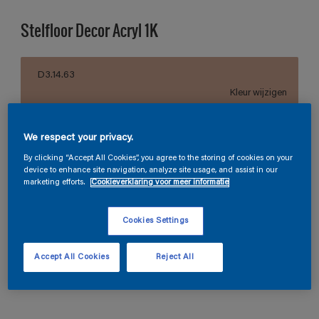
Stelfloor Decor Acryl 1K
D3.14.63
Kleur wijzigen
Grootte
We respect your privacy.
1 L
5 L
By clicking “Accept All Cookies”, you agree to the storing of cookies on your
device to enhance site navigation, analyze site usage, and assist in our
marketing efforts.
Cookieverklaring voor meer informatie
Aantal
Verfcalculator
Cookies Settings
Bereken
Accept All Cookies
Reject All
Vind een winkel