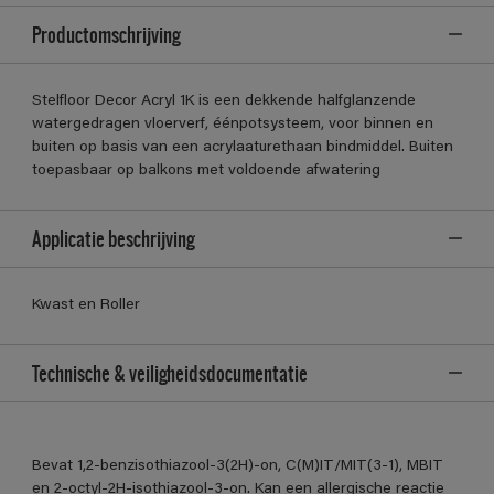
Productomschrijving
Stelfloor Decor Acryl 1K is een dekkende halfglanzende
watergedragen vloerverf, éénpotsysteem, voor binnen en
buiten op basis van een acrylaaturethaan bindmiddel. Buiten
toepasbaar op balkons met voldoende afwatering
Applicatie beschrijving
Kwast en Roller
Technische & veiligheidsdocumentatie
Bevat 1,2-benzisothiazool-3(2H)-on, C(M)IT/MIT(3-1), MBIT
en 2-octyl-2H-isothiazool-3-on. Kan een allergische reactie