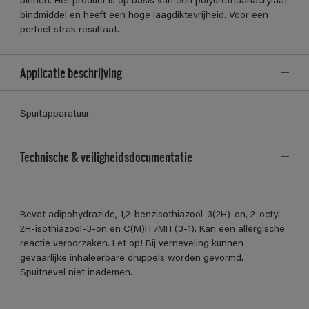
binnen. Het product is op basis van een polyurethaanacrylaat
bindmiddel en heeft een hoge laagdiktevrijheid. Voor een
perfect strak resultaat.
Applicatie beschrijving
Spuitapparatuur
Technische & veiligheidsdocumentatie
Bevat adipohydrazide, 1,2-benzisothiazool-3(2H)-on, 2-octyl-
2H-isothiazool-3-on en C(M)IT/MIT(3-1). Kan een allergische
reactie veroorzaken. Let op! Bij verneveling kunnen
gevaarlijke inhaleerbare druppels worden gevormd.
Spuitnevel niet inademen.