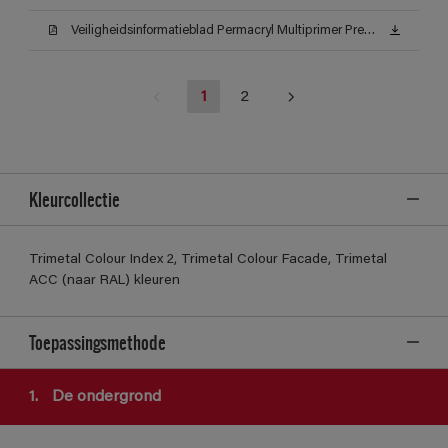
Veiligheidsinformatieblad Permacryl Multiprimer Prestige AW (MSDS)
1
2
Kleurcollectie
Trimetal Colour Index 2, Trimetal Colour Facade, Trimetal
ACC (naar RAL) kleuren
Toepassingsmethode
1.
De ondergrond