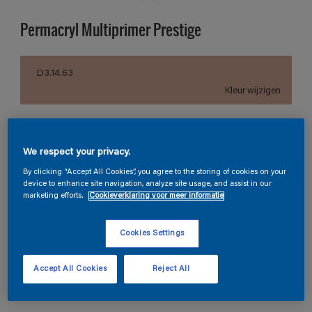
Permacryl Multiprimer Prestige
D3.14.63
Kleur wijzigen
Grootte
1 L
2,5 L
We respect your privacy.
By clicking “Accept All Cookies”, you agree to the storing of cookies on your
device to enhance site navigation, analyze site usage, and assist in our
Aantal
Verfcalculator
marketing efforts.
Cookieverklaring voor meer informatie
Bereken
Cookies Settings
Vind een winkel
Accept All Cookies
Reject All