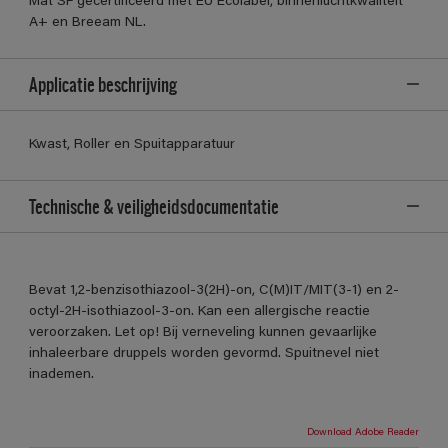
Mat SF gecertificeerd met EU Ecolabel, binnenluchtkwaliteit
A+ en Breeam NL.
Applicatie beschrijving
Kwast, Roller en Spuitapparatuur
Technische & veiligheidsdocumentatie
Bevat 1,2-benzisothiazool-3(2H)-on, C(M)IT/MIT(3-1) en 2-
octyl-2H-isothiazool-3-on. Kan een allergische reactie
veroorzaken. Let op! Bij verneveling kunnen gevaarlijke
inhaleerbare druppels worden gevormd. Spuitnevel niet
inademen.
Download Adobe Reader