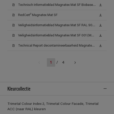
Technisch Informatieblad Magnatex Mat SF Biobased (TDS)
RedCert² Magnatex Mat SF
Veiligheidsinformatieblad Magnatex Mat SF RAL 9010 (MSDS)
Veiligheidsinformatieblad Magnatex Mat SF 001 (MSDS)
Technical Report decontamineerbaarheid Magnatex Mat SF
1
/
4
Kleurcollectie
Trimetal Colour Index 2, Trimetal Colour Facade, Trimetal
ACC (naar RAL) kleuren