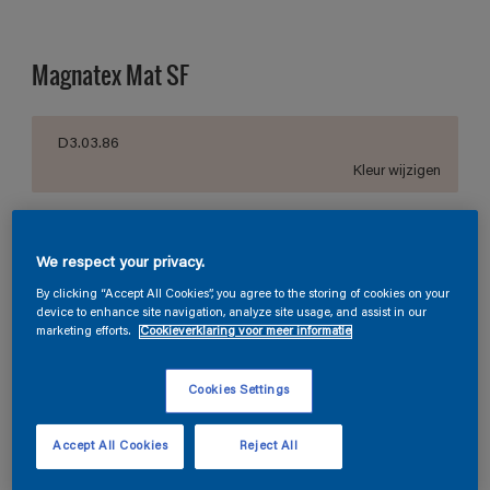
Magnatex Mat SF
D3.03.86
Kleur wijzigen
1 L
We respect your privacy.
1 L
By clicking “Accept All Cookies”, you agree to the storing of cookies on your
Aantal
Verfcalculator
device to enhance site navigation, analyze site usage, and assist in our
2,5 L
marketing efforts.
Cookieverklaring voor meer informatie
Bereken
5 L
Cookies Settings
10 L
Vind een winkel
Accept All Cookies
Reject All