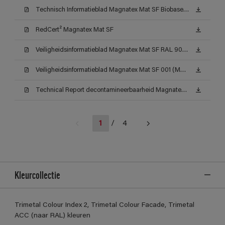
Technisch Informatieblad Magnatex Mat SF Biobased (TDS)
RedCert² Magnatex Mat SF
Veiligheidsinformatieblad Magnatex Mat SF RAL 9010 (MSDS)
Veiligheidsinformatieblad Magnatex Mat SF 001 (MSDS)
Technical Report decontamineerbaarheid Magnatex Mat SF
1
/
4
Kleurcollectie
Trimetal Colour Index 2, Trimetal Colour Facade, Trimetal
ACC (naar RAL) kleuren