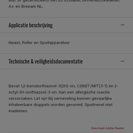
Mat SF gecertificeerd met EU Ecolabel, binnenluchtkwaliteit
A+ en Breeam NL.
Applicatie beschrijving
Kwast, Roller en Spuitapparatuur
Technische & veiligheidsdocumentatie
Bevat 1,2-benzisothiazool-3(2H)-on, C(M)IT/MIT(3-1) en 2-
octyl-2H-isothiazool-3-on. Kan een allergische reactie
veroorzaken. Let op! Bij verneveling kunnen gevaarlijke
inhaleerbare druppels worden gevormd. Spuitnevel niet
inademen.
Download Adobe Reader