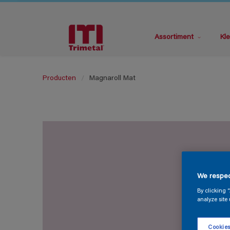
Assortiment
Kle
Producten
Magnaroll Mat
We respec
By clicking 
analyze site 
Cookies