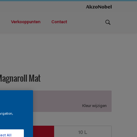
Verkooppunten
Contact
agnaroll Mat
Y0.05.79
Kleur wijzigen
vigation,
rootte
5 L
10 L
ect All