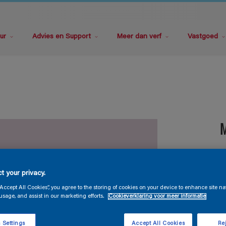
ur
Advies en Support
Meer dan verf
Vastgoed
M
t your privacy.
“Accept All Cookies”, you agree to the storing of cookies on your device to enhance site na
usage, and assist in our marketing efforts.
Cookieverklaring voor meer informatie
G
 Settings
Accept All Cookies
Rej