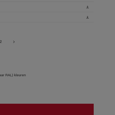
2
aar RAL) kleuren