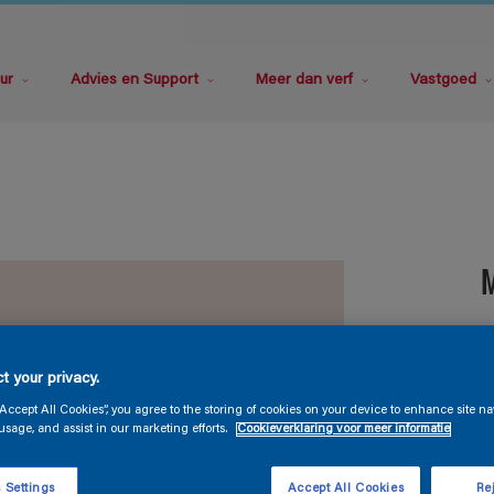
ur
Advies en Support
Meer dan verf
Vastgoed
M
t your privacy.
“Accept All Cookies”, you agree to the storing of cookies on your device to enhance site na
usage, and assist in our marketing efforts.
Cookieverklaring voor meer informatie
G
 Settings
Accept All Cookies
Rej