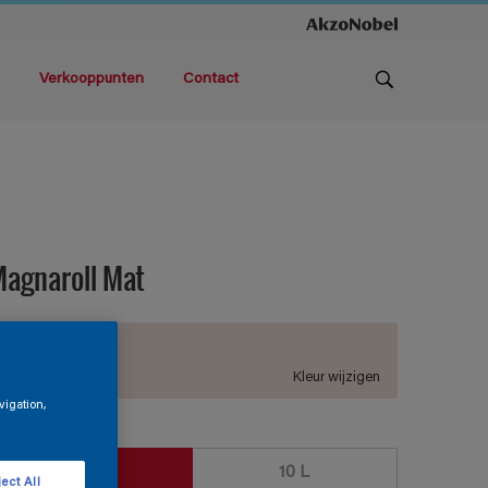
Verkooppunten
Contact
agnaroll Mat
D3.03.86
Kleur wijzigen
vigation,
rootte
5 L
10 L
ect All