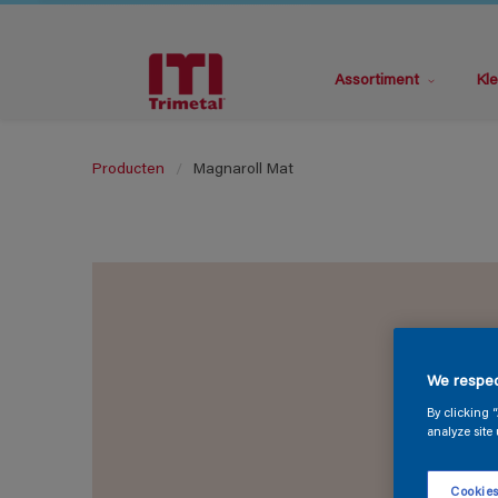
Assortiment
Kle
Producten
Magnaroll Mat
We respec
By clicking 
analyze site 
Cookies