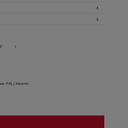
2
aar RAL) kleuren