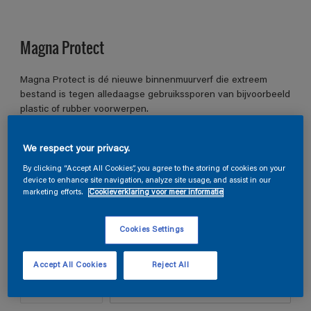
Magna Protect
Magna Protect is dé nieuwe binnenmuurverf die extreem
bestand is tegen alledaagse gebruikssporen van bijvoorbeeld
plastic of rubber voorwerpen.
CN.01.83
We respect your privacy.
Kleur wijzigen
By clicking “Accept All Cookies”, you agree to the storing of cookies on your
device to enhance site navigation, analyze site usage, and assist in our
marketing efforts.
Cookieverklaring voor meer informatie
Grootte
1 L
2,5 L
10 L
Cookies Settings
Aantal
Verfcalculator
Accept All Cookies
Reject All
Bereken