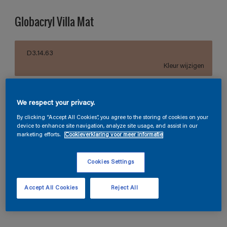
Globacryl Villa Mat
D3.14.63
Kleur wijzigen
Grootte
We respect your privacy.
5 L
10 L
By clicking “Accept All Cookies”, you agree to the storing of cookies on your
device to enhance site navigation, analyze site usage, and assist in our
marketing efforts.
Cookieverklaring voor meer informatie
Aantal
Verfcalculator
Bereken
Cookies Settings
Accept All Cookies
Reject All
Vind een winkel