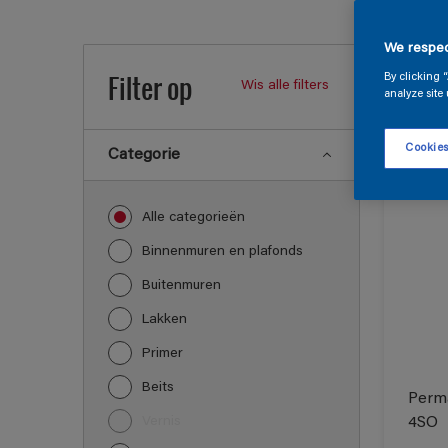
Onze 
We respec
Filter op
By clicking 
Wis alle filters
analyze site 
55
Produc
Cookies
Categorie
Alle categorieën
Binnenmuren en plafonds
Buitenmuren
Lakken
Primer
Beits
Perma
Vernis
4SO