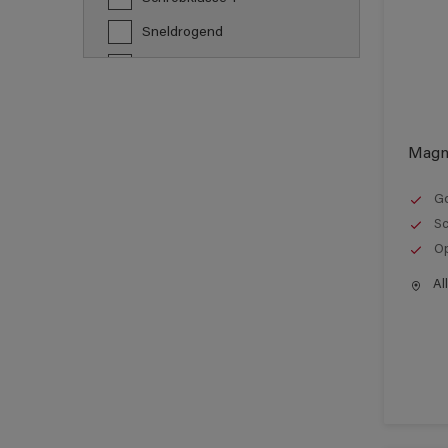
Sneldrogend
Verspuitbaar
Vochtregulerend
Waterdamp-open
Magn
Go
Sc
Op
All