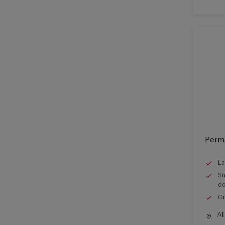
Perma
La
Sn
do
On
All