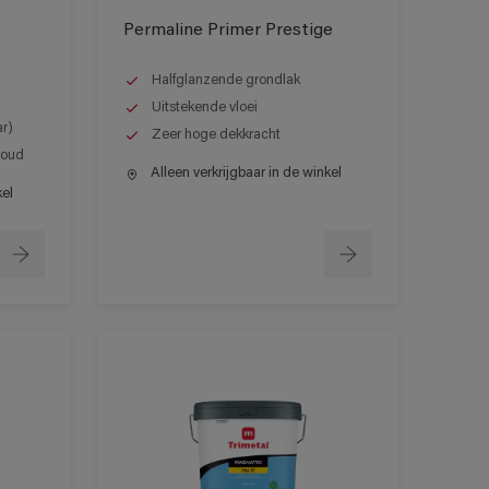
Permaline Primer Prestige
Halfglanzende grondlak
Uitstekende vloei
ar)
Zeer hoge dekkracht
houd
Alleen verkrijgbaar in de winkel
kel