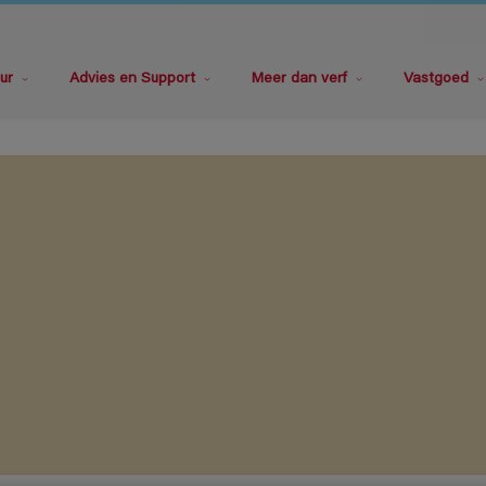
ur
Advies en Support
Meer dan verf
Vastgoed