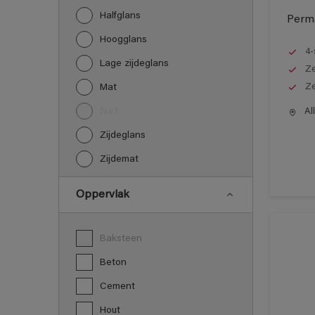
Halfglans
Perma
Hoogglans
4-
Lage zijdeglans
Ze
Ze
Mat
N.v.t
All
Zijdeglans
Zijdemat
Oppervlak
Baksteen
Beton
Cement
Hout