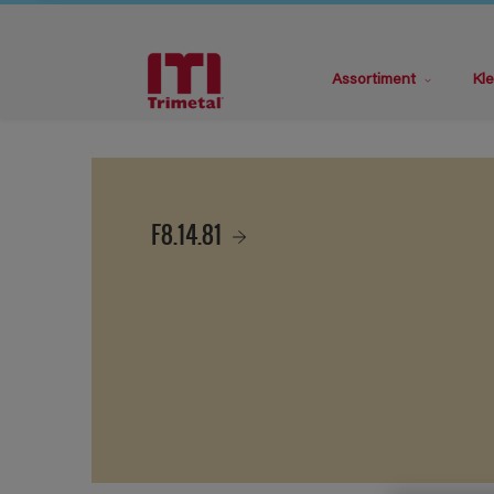
Assortiment
Kle
F8.14.81