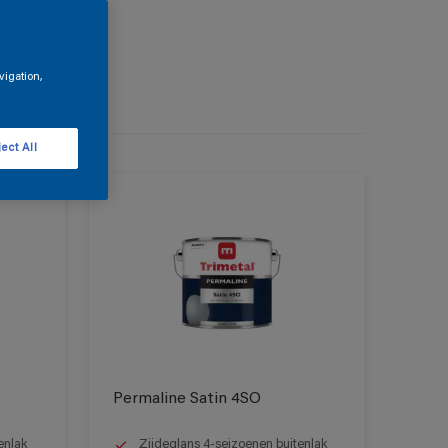
vigation,
ect All
Permaline Satin 4SO
enlak
Zijdeglans 4-seizoenen buitenlak