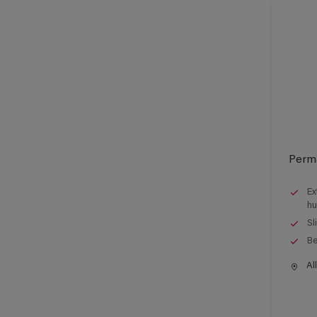
Perma
Ex
hu
Sl
Be
All