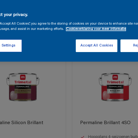
producten
t your privacy.
“Accept All Cookies”, you agree to the storing of cookies on your device to enhance site na
usage, and assist in our marketing efforts.
Cookieverklaring voor meer informatie
ten gevonden
 Settings
Accept All Cookies
Rej
line Silicon Brillant
Permaline Brillant 4SO
Hoogglans 4-seizoenen buit