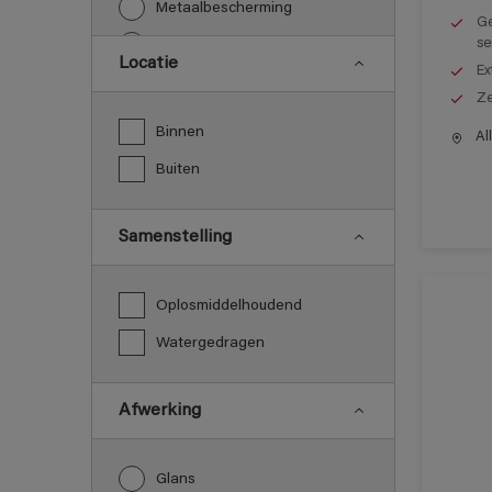
Metaalbescherming
Ge
se
Vloeren
Locatie
Ex
Ze
Binnen
All
Buiten
Samenstelling
Oplosmiddelhoudend
Watergedragen
Afwerking
Glans