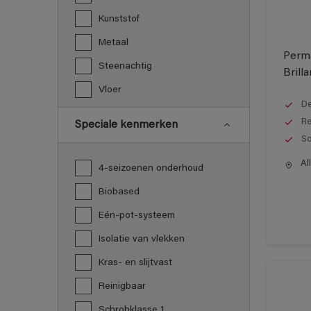
Kunststof
Metaal
Perma
Steenachtig
Brilla
Vloer
De
Re
Speciale kenmerken
So
All
4-seizoenen onderhoud
Biobased
Eén-pot-systeem
Isolatie van vlekken
Kras- en slijtvast
Reinigbaar
Schrobklasse 1