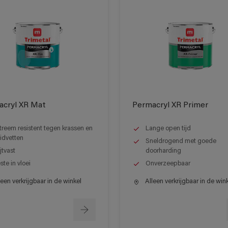
acryl XR Mat
Permacryl XR Primer
treem resistent tegen krassen en
Lange open tijd
idvetten
Sneldrogend met goede
ijtvast
doorharding
ste in vloei
Onverzeepbaar
een verkrijgbaar in de winkel
Alleen verkrijgbaar in de win