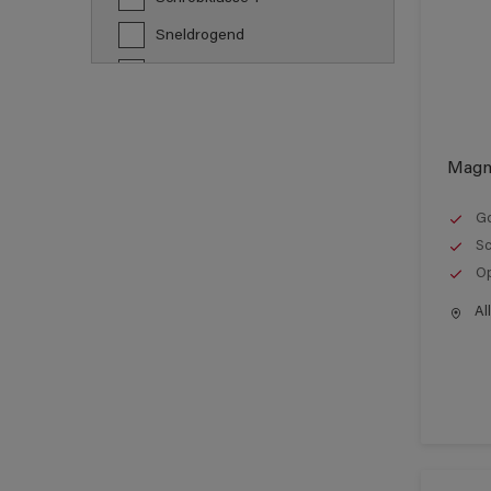
Sneldrogend
Verspuitbaar
Vochtregulerend
Waterdamp-open
Magn
Go
Sc
Op
All