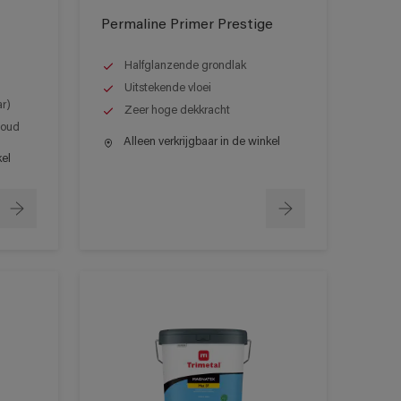
Permaline Primer Prestige
Halfglanzende grondlak
Uitstekende vloei
ar)
Zeer hoge dekkracht
houd
Alleen verkrijgbaar in de winkel
kel