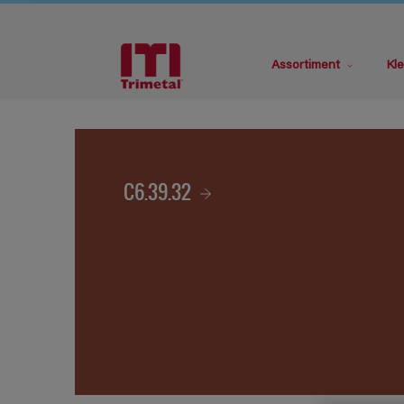
Assortiment
Kle
C6.39.32