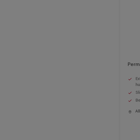
Perm
Ex
hu
Sl
Be
All