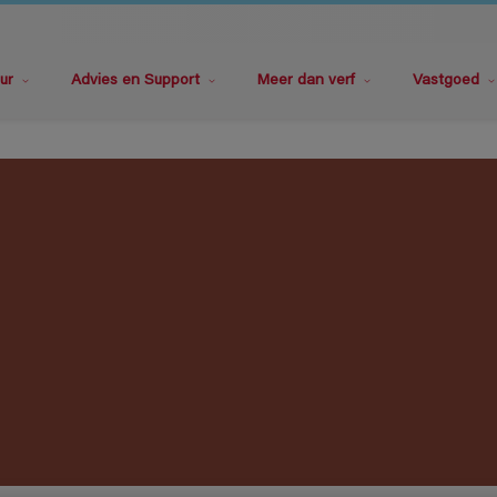
ur
Advies en Support
Meer dan verf
Vastgoed