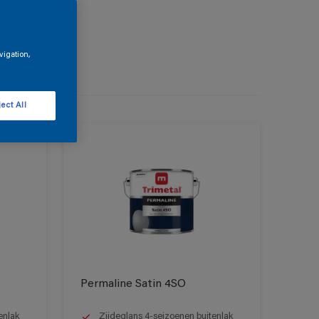
vigation,
ect All
Permaline Satin 4SO
enlak
Zijdeglans 4-seizoenen buitenlak