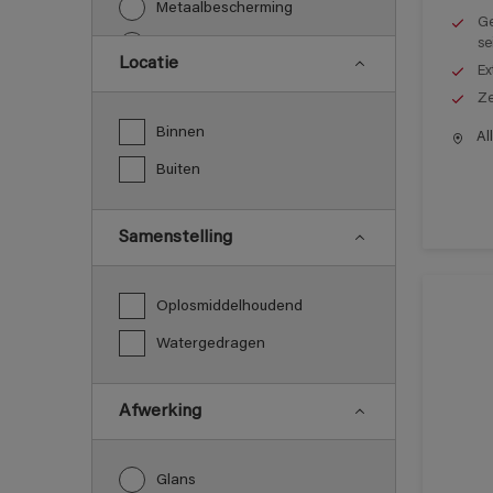
Metaalbescherming
Ge
se
Vloeren
Locatie
Ex
Ze
Binnen
All
Buiten
Samenstelling
Oplosmiddelhoudend
Watergedragen
Afwerking
Glans