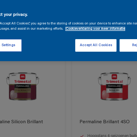
producten
t your privacy.
“Accept All Cookies”, you agree to the storing of cookies on your device to enhance site na
usage, and assist in our marketing efforts.
Cookieverklaring voor meer informatie
ten gevonden
 Settings
Accept All Cookies
Rej
line Silicon Brillant
Permaline Brillant 4SO
Hoogglans 4-seizoenen buit