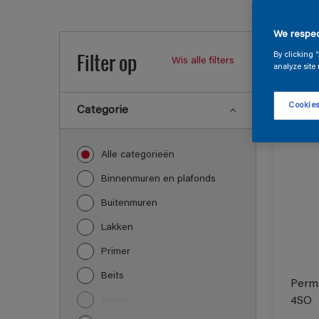
Onze 
We respec
Filter op
By clicking 
Wis alle filters
analyze site 
48
Produc
Cookies
Categorie
Alle categorieën
Binnenmuren en plafonds
Buitenmuren
Lakken
Primer
Beits
Perma
Vernis
4SO