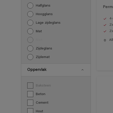
Halfglans
Perma
Hoogglans
4-
Lage zijdeglans
Ze
Ze
Mat
N.v.t
All
Zijdeglans
Zijdemat
Oppervlak
Baksteen
Beton
Cement
Hout