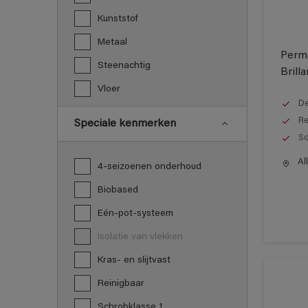
Kunststof
Metaal
Perma
Steenachtig
Brilla
Vloer
De
Re
Speciale kenmerken
So
All
4-seizoenen onderhoud
Biobased
Eén-pot-systeem
Isolatie van vlekken
Kras- en slijtvast
Reinigbaar
Schrobklasse 1