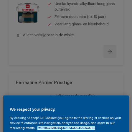
Unieke hybride alkydhars hoogglans
buitenlak
Extreem duurzaam (tot 10 jaar)
Zeer lang glans- en kleurbehoud
Alleen verkrijgbaar in de winkel
Permaline Primer Prestige
Halfglanzende grondlak
Uitstekende vloei
We respect your privacy.
Zeer hoge dekkracht
By clicking “Accept All Cookies”, you agree to the storing of cookies on your
device to enhance site navigation, analyze site usage, and assist in our
Alleen verkrijgbaar in de winkel
marketing efforts.
Cookieverklaring voor meer informatie