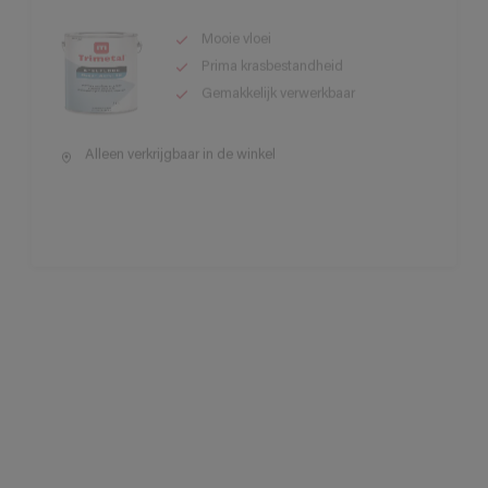
Prima krasbestandheid
Gemakkelijk verwerkbaar
Alleen verkrijgbaar in de winkel
Globacryl Murflex
Sterk elastisch en
scheuroverbruggende muurverf
Geschikt voor zowel renovatie als
nieuwbouw
Regenvast en hoge
waterdampdoorlatendheid
Alleen verkrijgbaar in de winkel