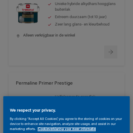
Unieke hybride alkydhars hoogglans
buitenlak
Extreem duurzaam (tot 10 jaar)
Zeer lang glans- en kleurbehoud
Alleen verkrijgbaar in de winkel
Permaline Primer Prestige
Halfglanzende grondlak
Uitstekende vloei
We respect your privacy.
Zeer hoge dekkracht
By clicking “Accept All Cookies”, you agree to the storing of cookies on your
device to enhance site navigation, analyze site usage, and assist in our
Alleen verkrijgbaar in de winkel
marketing efforts.
Cookieverklaring voor meer informatie