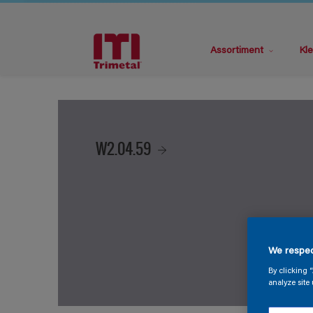
Assortiment
Kle
W2.04.59
We respec
By clicking 
analyze site 