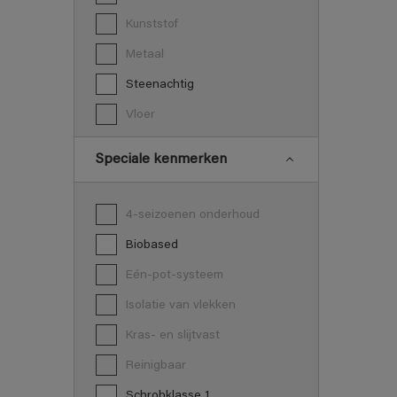
Kunststof
Metaal
Steenachtig
Vloer
Speciale kenmerken
4-seizoenen onderhoud
Biobased
Eén-pot-systeem
Isolatie van vlekken
Kras- en slijtvast
Reinigbaar
Schrobklasse 1