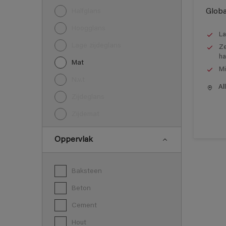
Globa
Halfglans
Hoogglans
La
Lage zijdeglans
Ze
ha
Mat
Mi
N.v.t
All
Zijdeglans
Zijdemat
Oppervlak
Baksteen
Beton
Cement
Hout