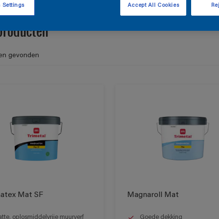
 Settings
Accept All Cookies
Rej
producten
en gevonden
atex Mat SF
Magnaroll Mat
tte, oplosmiddelvrije muurverf
Goede dekking