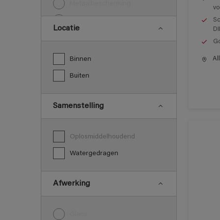
Metaalbescherming
vo
Sc
Vloeren
Locatie
DI
Go
All
Binnen
Buiten
Samenstelling
Oplosmiddelhoudend
Watergedragen
Afwerking
Glans