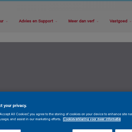
ur
Advies en Support
Meer dan verf
Vastgoed
t your privacy.
“Accept All Cookies”, you agree to the storing of cookies on your device to enhance site na
usage, and assist in our marketing efforts.
Cookieverklaring voor meer informatie