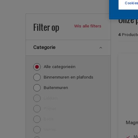
Cookies
Onze 
Filter op
Wis alle filters
4
Product
Categorie
Alle categorieën
Binnenmuren en plafonds
Buitenmuren
Lakken
Primer
Beits
Magn
Vernis
Ma