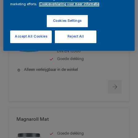
marketing efforts.
Cookieverklaring voor meer informatie
Magnatex Mat SF
Cookies Settings
Matte, oplosmiddelvrije muurverf
Accept All Cookies
Reject All
voor binnen
Schrobvastheid > klasse 1 volgens
DIN EN 13300
Goede dekking
Alleen verkrijgbaar in de winkel
Magnaroll Mat
Goede dekking