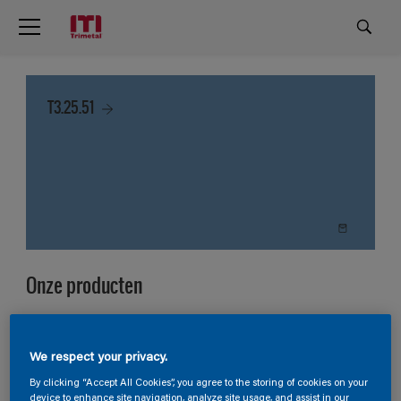
T3.25.51
Onze producten
4
Producten gevonden
We respect your privacy.
Filter
By clicking “Accept All Cookies”, you agree to the storing of cookies on your
device to enhance site navigation, analyze site usage, and assist in our