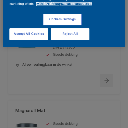
marketing efforts.
Cookieverklaring voor meer informatie
Magnatex Mat SF
Cookies Settings
Matte, oplosmiddelvrije muurverf
Accept All Cookies
Reject All
voor binnen
Schrobvastheid > klasse 1 volgens
DIN EN 13300
Goede dekking
Alleen verkrijgbaar in de winkel
Magnaroll Mat
Goede dekking