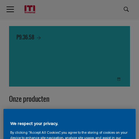
P9.36.58
Onze producten
4
Producten gevonden
We respect your privacy.
Filter
By clicking “Accept All Cookies”, you agree to the storing of cookies on your
device to enhance site navigation, analyze site usage, and assist in our