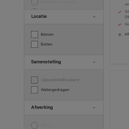
Metaalbescherming
vo
Sc
Vloeren
Locatie
DI
Go
All
Binnen
Buiten
Samenstelling
Oplosmiddelhoudend
Watergedragen
Afwerking
Glans