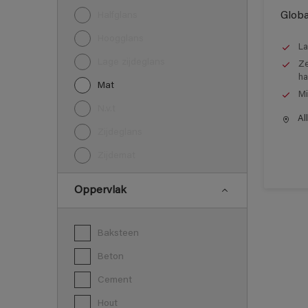
Globa
Halfglans
Hoogglans
La
Lage zijdeglans
Ze
ha
Mat
Mi
N.v.t
All
Zijdeglans
Zijdemat
Oppervlak
Baksteen
Beton
Cement
Hout