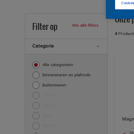
Cookies
Onze 
Filter op
Wis alle filters
4
Product
Categorie
Alle categorieën
Binnenmuren en plafonds
Buitenmuren
Lakken
Primer
Beits
Magn
Vernis
Ma