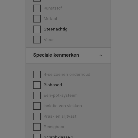
Kunststof
Metaal
Steenachtig
Vloer
Speciale kenmerken
4-seizoenen onderhoud
Biobased
Eén-pot-systeem
Isolatie van vlekken
Kras- en slijtvast
Reinigbaar
Schrobklasse 1