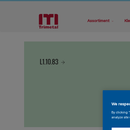
Assortiment
Kle
L1.10.83
We respec
By clicking 
analyze site 