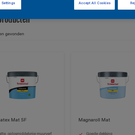
 Settings
Accept All Cookies
Rej
producten
en gevonden
atex Mat SF
Magnaroll Mat
tte, oplosmiddelvrije muurverf
Goede dekking