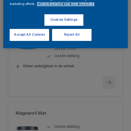
marketing efforts.
Cookieverklaring voor meer informatie
Magnatex Mat SF
Cookies Settings
Matte, oplosmiddelvrije muurverf
Accept All Cookies
Reject All
voor binnen
Schrobvastheid > klasse 1 volgens
DIN EN 13300
Goede dekking
Alleen verkrijgbaar in de winkel
Magnaroll Mat
Goede dekking