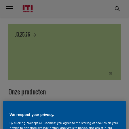
J3.25.76
Onze producten
4
Producten gevonden
We respect your privacy.
Filter
By clicking “Accept All Cookies”, you agree to the storing of cookies on your
device to enhance site navigation, analyze site usage, and assist in our