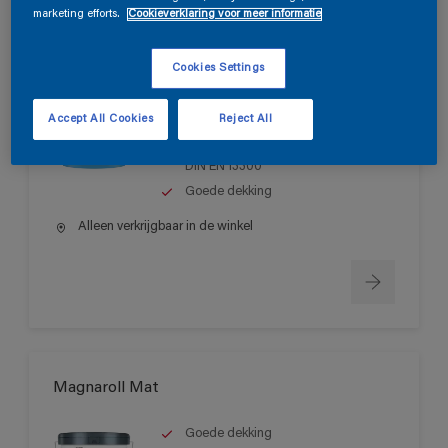
marketing efforts.
Cookieverklaring voor meer informatie
Magnatex Mat SF
Cookies Settings
Matte, oplosmiddelvrije muurverf
Accept All Cookies
Reject All
voor binnen
Schrobvastheid > klasse 1 volgens
DIN EN 13300
Goede dekking
Alleen verkrijgbaar in de winkel
Magnaroll Mat
Goede dekking