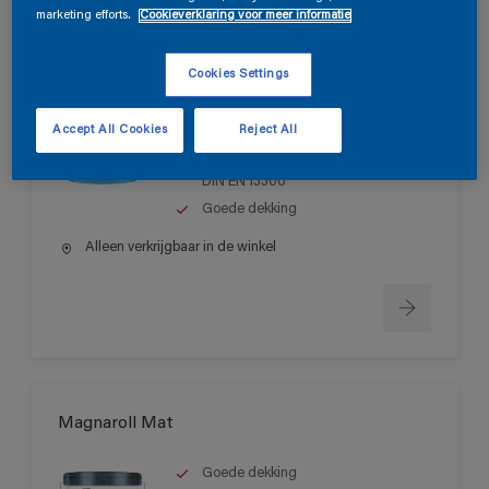
marketing efforts.
Cookieverklaring voor meer informatie
Magnatex Mat SF
Cookies Settings
Matte, oplosmiddelvrije muurverf
Accept All Cookies
Reject All
voor binnen
Schrobvastheid > klasse 1 volgens
DIN EN 13300
Goede dekking
Alleen verkrijgbaar in de winkel
Magnaroll Mat
Goede dekking