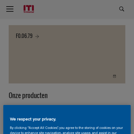
F0.06.79
Onze producten
4
Producten gevonden
We respect your privacy.
Filter
By clicking “Accept All Cookies”, you agree to the storing of cookies on your
device to enhance site navigation, analyze site usage, and assist in our