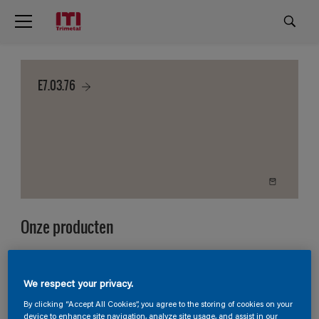
E7.03.76
Onze producten
4
Producten gevonden
We respect your privacy.
Filter
By clicking “Accept All Cookies”, you agree to the storing of cookies on your
device to enhance site navigation, analyze site usage, and assist in our