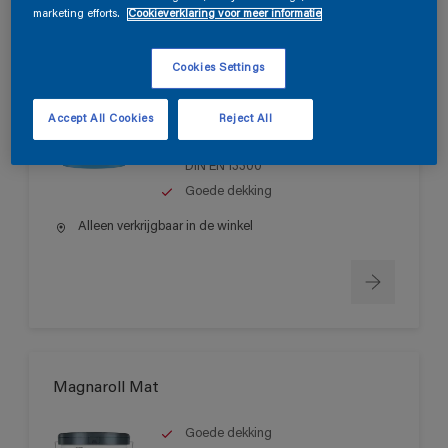
marketing efforts.
Cookieverklaring voor meer informatie
Magnatex Mat SF
Cookies Settings
Matte, oplosmiddelvrije muurverf
Accept All Cookies
Reject All
voor binnen
Schrobvastheid > klasse 1 volgens
DIN EN 13300
Goede dekking
Alleen verkrijgbaar in de winkel
Magnaroll Mat
Goede dekking