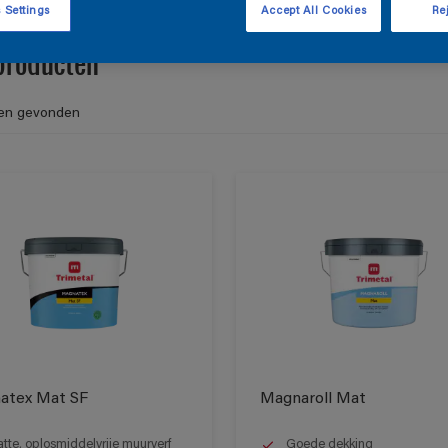
 Settings
Accept All Cookies
Rej
producten
en gevonden
atex Mat SF
Magnaroll Mat
tte, oplosmiddelvrije muurverf
Goede dekking