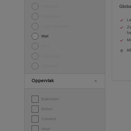
Globa
Halfglans
Hoogglans
La
Lage zijdeglans
Ze
ha
Mat
Mi
N.v.t
All
Zijdeglans
Zijdemat
Oppervlak
Baksteen
Beton
Cement
Hout