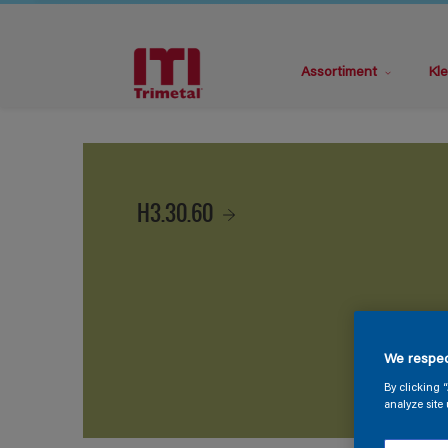
Assortiment
Kle
H3.30.60
We respec
By clicking 
analyze site 