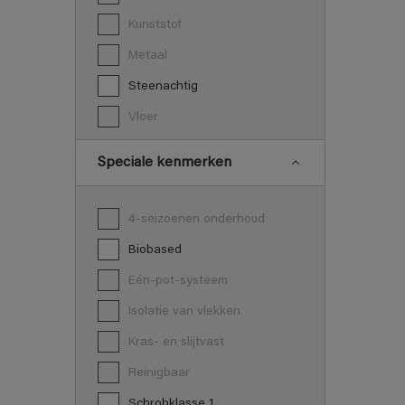
Kunststof
Metaal
Steenachtig
Vloer
Speciale kenmerken
4-seizoenen onderhoud
Biobased
Eén-pot-systeem
Isolatie van vlekken
Kras- en slijtvast
Reinigbaar
Schrobklasse 1