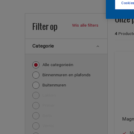
Cookies
Onze 
Filter op
Wis alle filters
4
Product
Categorie
Alle categorieën
Binnenmuren en plafonds
Buitenmuren
Lakken
Primer
Beits
Magn
Vernis
Ma