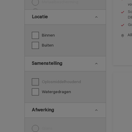
Metaalbescherming
vo
Sc
Vloeren
Locatie
DI
Go
All
Binnen
Buiten
Samenstelling
Oplosmiddelhoudend
Watergedragen
Afwerking
Glans