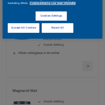
marketing efforts.
Cookieverklaring voor meer informatie
Magnatex Mat SF
Cookies Settings
Matte, oplosmiddelvrije muurverf
Accept All Cookies
Reject All
voor binnen
Schrobvastheid > klasse 1 volgens
DIN EN 13300
Goede dekking
Alleen verkrijgbaar in de winkel
Magnaroll Mat
Goede dekking