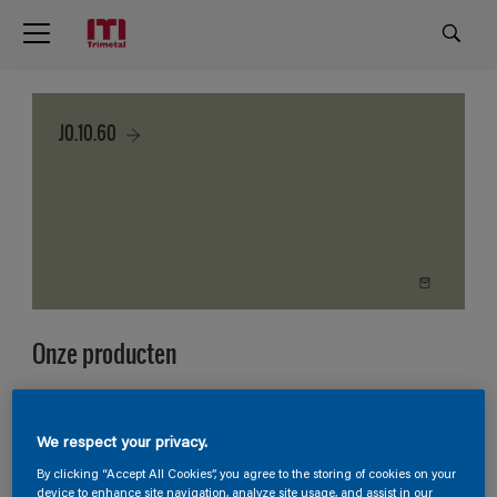
J0.10.60
Onze producten
4
Producten gevonden
We respect your privacy.
Filter
By clicking “Accept All Cookies”, you agree to the storing of cookies on your
device to enhance site navigation, analyze site usage, and assist in our