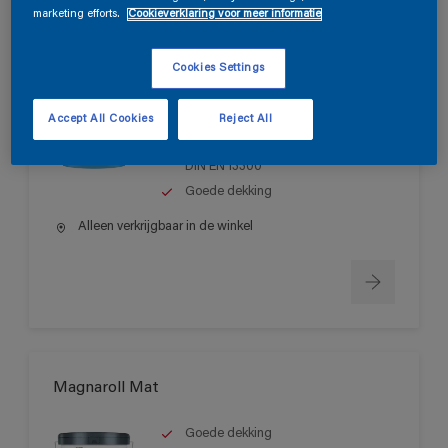
marketing efforts.
Cookieverklaring voor meer informatie
Magnatex Mat SF
Cookies Settings
Matte, oplosmiddelvrije muurverf
Accept All Cookies
Reject All
voor binnen
Schrobvastheid > klasse 1 volgens
DIN EN 13300
Goede dekking
Alleen verkrijgbaar in de winkel
Magnaroll Mat
Goede dekking