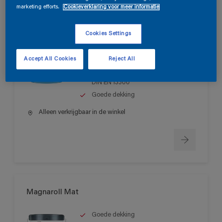
marketing efforts.
Cookieverklaring voor meer informatie
Magnatex Mat SF
Cookies Settings
Matte, oplosmiddelvrije muurverf
Accept All Cookies
Reject All
voor binnen
Schrobvastheid > klasse 1 volgens
DIN EN 13300
Goede dekking
Alleen verkrijgbaar in de winkel
Magnaroll Mat
Goede dekking