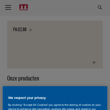
FN.02.88
Onze producten
4
Producten gevonden
We respect your privacy.
Filter
By clicking “Accept All Cookies”, you agree to the storing of cookies on your
device to enhance site navigation, analyze site usage, and assist in our