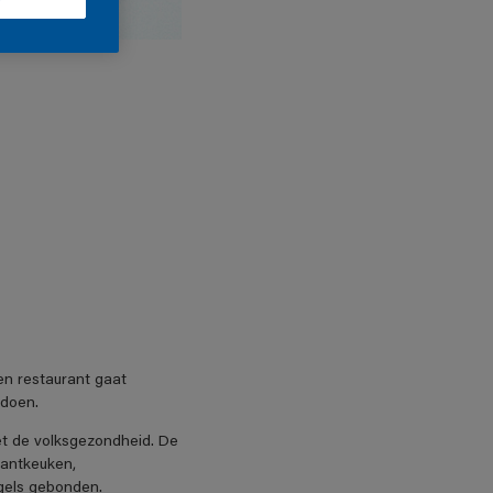
een restaurant gaat
ldoen.
et de volksgezondheid. De
rantkeuken,
egels gebonden.