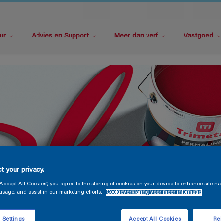
ur
Advies en Support
Meer dan verf
Vastgoed
t your privacy.
“Accept All Cookies”, you agree to the storing of cookies on your device to enhance site na
usage, and assist in our marketing efforts.
Cookieverklaring voor meer informatie
 Settings
Accept All Cookies
Rej