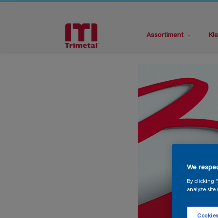
Assortiment
Kle
We respec
By clicking 
analyze site 
Cookies