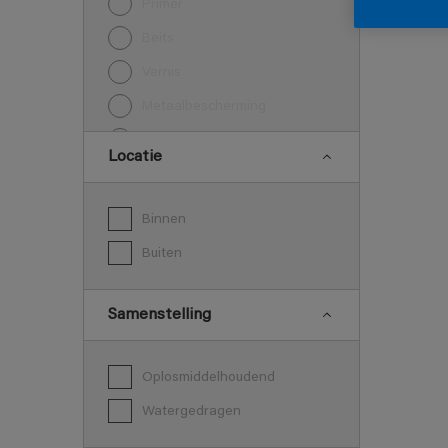
Primer
Beits
Vernis
Metaalbescherming
Vloeren
Locatie
Binnen
Buiten
Samenstelling
Oplosmiddelhoudend
Watergedragen