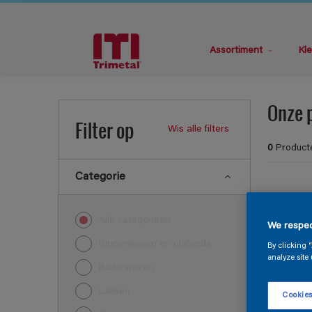
Assortiment
Kle
Onze 
Filter op
Wis alle filters
0
Product
Categorie
Sorry, we 
Alle categorieën
We respec
ontdekken
Binnenmuren en plafonds
By clicking 
analyze site 
Buitenmuren
Lakken
Cookies