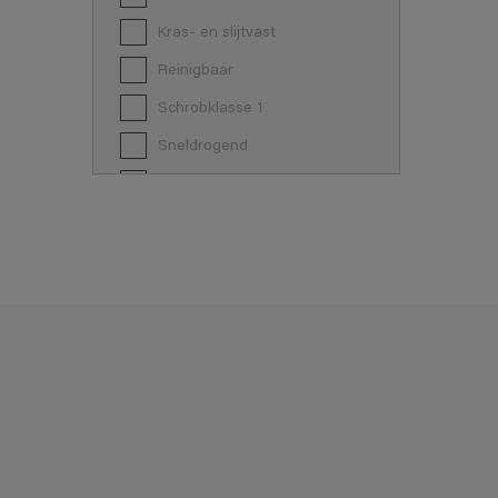
Kras- en slijtvast
Reinigbaar
Schrobklasse 1
Sneldrogend
Verspuitbaar
Vochtregulerend
Waterdamp-open