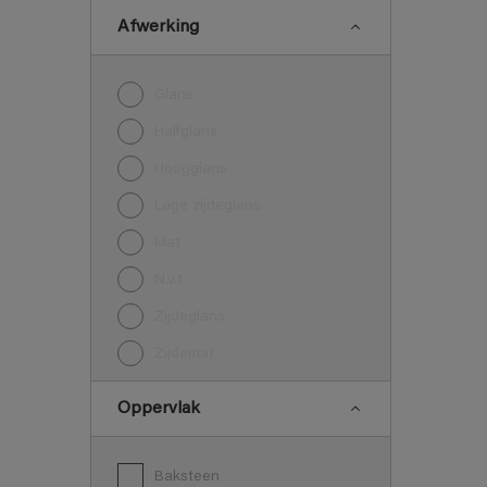
Afwerking
Glans
Halfglans
Hoogglans
Lage zijdeglans
Mat
N.v.t
Zijdeglans
Zijdemat
Oppervlak
Baksteen