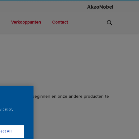
Verkooppunten
Contact
lters om opnieuw te beginnen en onze andere producten te
vigation,
ect All