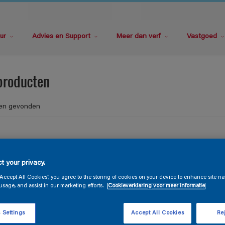
ur
Advies en Support
Meer dan verf
Vastgoed
producten
en gevonden
konden het product dat je zocht niet vinden. Klik op 'Alles wissen' fi
t your privacy.
.
“Accept All Cookies”, you agree to the storing of cookies on your device to enhance site na
usage, and assist in our marketing efforts.
Cookieverklaring voor meer informatie
 Settings
Accept All Cookies
Rej