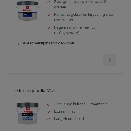
Zeer goed te verwerken vanaf 2
graden
Perfect te gebruiken bij vochtig weer
(tot RV 90%)
Regenvast binnen een uur
(20˚C/50%RV)
Alleen verkrijgbaar in de winkel
Globacryl Villa Mat
Zeer lange buitenduurzaamheid
Extreem mat
Lang kleurbehoud