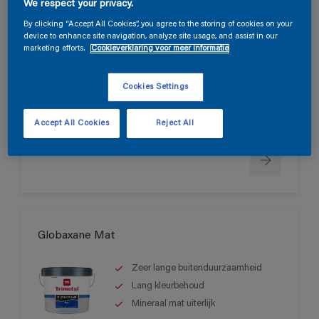
We respect your privacy.
Permacryl FX Primer
By clicking “Accept All Cookies”, you agree to the storing of cookies on your
device to enhance site navigation, analyze site usage, and assist in our
Gemakkelijk te verwerken
marketing efforts.
Cookieverklaring voor meer informatie
Zeer goed schuurbaar
Hoge vulling, goede vloei
Cookies Settings
Alleen verkrijgbaar in de winkel
Accept All Cookies
Reject All
Globaxane Mat
Zeer lange buitenduurzaamheid
Lang kleurbehoud
Mineraal mat uiterlijk